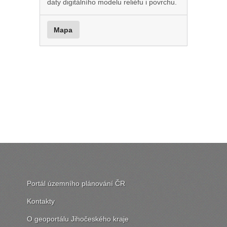
daty digitálního modelu reliéfu i povrchu.
Mapa
Portál územního plánování ČR
Kontakty
O geoportálu Jihočeského kraje